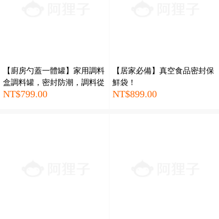
【廚房勺蓋一體罐】家用調料
【居家必備】真空食品密封保
盒調料罐，密封防潮，調料從
鮮袋！
NT$799.00
NT$899.00
此不再結塊！