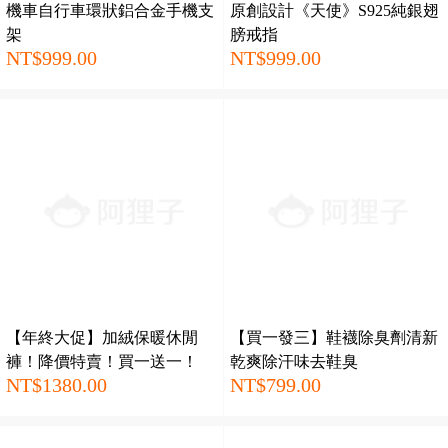
機車自行車環狀鋁合金手機支
原創設計《天使》S925純銀翅
架
膀戒指
NT$999.00
NT$999.00
【年終大促】加絨保暖休閒
【買一發三】鞋襪除臭劑清新
褲！降價特賣！買一送一！
乾爽除汗味去鞋臭
NT$1380.00
NT$799.00