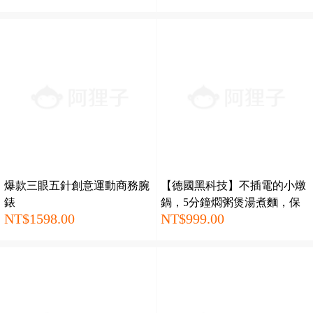
爆款三眼五針創意運動商務腕
【德國黑科技】不插電的小燉
錶
鍋，5分鐘燜粥煲湯煮麵，保
NT$1598.00
NT$999.00
溫72小時，移動小廚房