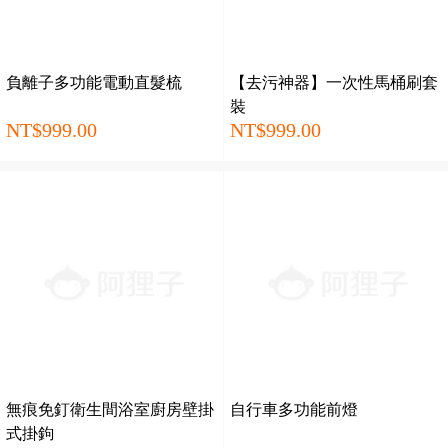
負離子多功能電動直髮梳
【去污神器】一次性馬桶刷套
裝
NT$999.00
NT$999.00
無痕免釘衛生間浴室廚房壁掛
自行車多功能前燈
式掛鉤