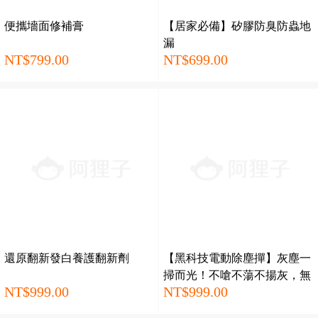
便攜墻面修補膏
【居家必備】矽膠防臭防蟲地
漏
NT$799.00
NT$699.00
還原翻新發白養護翻新劑
【黑科技電動除塵撣】灰塵一
掃而光！不嗆不蕩不揚灰，無
NT$999.00
NT$999.00
死角清潔