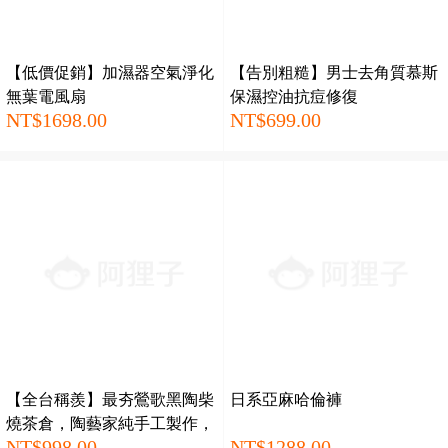
【低價促銷】加濕器空氣淨化
【告別粗糙】男士去角質慕斯
無葉電風扇
保濕控油抗痘修復
NT$1698.00
NT$699.00
【全台稱羨】最夯鶯歌黑陶柴
日系亞麻哈倫褲
燒茶倉，陶藝家純手工製作，
NT$998.00
NT$1288.00
傳承柴燒工藝，古樸典雅，抑