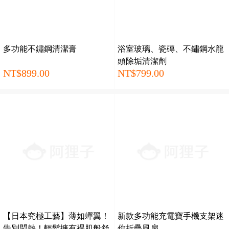
多功能不鏽鋼清潔膏
浴室玻璃、瓷磚、不鏽鋼水龍
頭除垢清潔劑
NT$899.00
NT$799.00
【日本究極工藝】薄如蟬翼！
新款多功能充電寶手機支架迷
告別悶熱！輕鬆擁有裸肌般舒
你折疊風扇