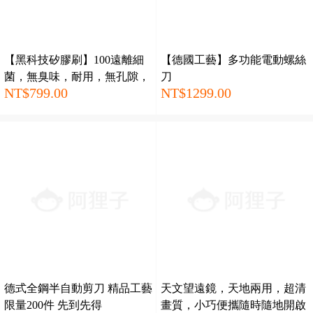
【黑科技矽膠刷】100遠離細
【德國工藝】多功能電動螺絲
菌，無臭味，耐用，無孔隙，
刀
NT$799.00
NT$1299.00
清潔衛生！配製尼龍刮刀，輕
鬆刮除髒垢！日韓家事達人熱
薦！
德式全鋼半自動剪刀 精品工藝
天文望遠鏡，天地兩用，超清
限量200件 先到先得
畫質，小巧便攜隨時隨地開啟