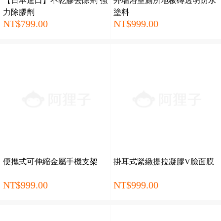
【日本進口】不乾膠去除劑 強
外墻浴室廁所地板磚透明防水
力除膠劑
塗料
NT$799.00
NT$999.00
便攜式可伸縮金屬手機支架
掛耳式緊緻提拉凝膠V臉面膜
NT$999.00
NT$999.00