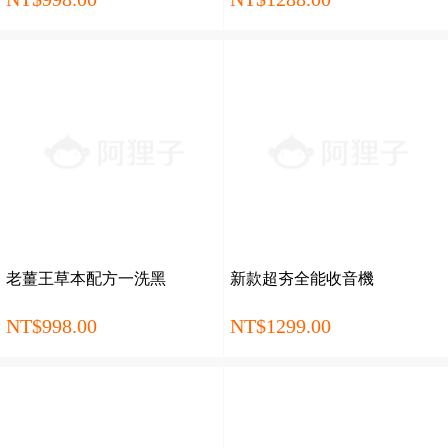
菌保鮮，防潮防黴，透氣醒
茶，品茗必備！
老薑王草本配方一洗黑
新款超夯全能收音機
NT$998.00
NT$1299.00