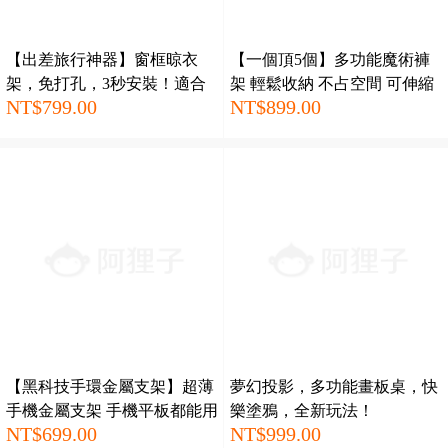
【出差旅行神器】窗框晾衣
【一個頂5個】多功能魔術褲
架，免打孔，3秒安裝！適合
架 輕鬆收納 不占空間 可伸縮
NT$799.00
NT$899.00
各種門框！
設計 太好用了！
【黑科技手環金屬支架】超薄
夢幻投影，多功能畫板桌，快
手機金屬支架 手機平板都能用
樂塗鴉，全新玩法！
NT$699.00
NT$999.00