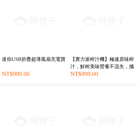
迷你USB折疊超薄風扇充電寶
【實力派榨汁機】極速原味榨
汁，鮮榨美味營養不流失，攜
NT$999.00
NT$999.00
帶方便，隨時都能喝上新鮮果
汁