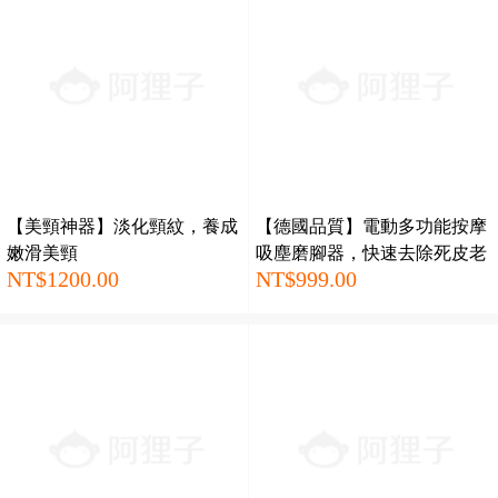
【美頸神器】淡化頸紋，養成
【德國品質】電動多功能按摩
嫩滑美頸
吸塵磨腳器，快速去除死皮老
NT$1200.00
NT$999.00
繭，安全不傷膚