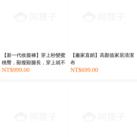
【新一代收腹褲】穿上秒變蜜
【廠家直銷】高顏值家居清潔
桃臀，顯瘦顯腿長，穿上就不
布
NT$999.00
NT$699.00
想脫！現在下單買一送一！