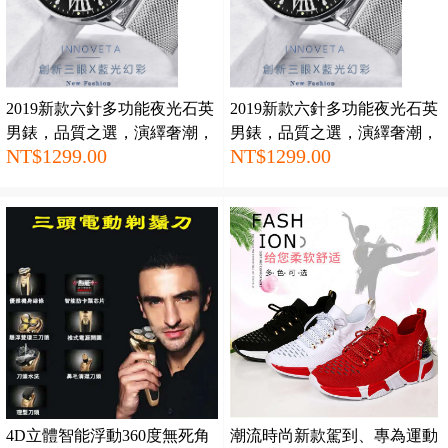
2019新款六針多功能夜光石英
2019新款六針多功能夜光石英
男錶，品質之選，演繹奢潮，
男錶，品質之選，演繹奢潮，
NT$1299.00
NT$1299.00
盡情彰顯男士魅力
盡情彰顯男士魅力
4D立體智能浮動360度無死角
潮流時尚新款駕到、專為運動