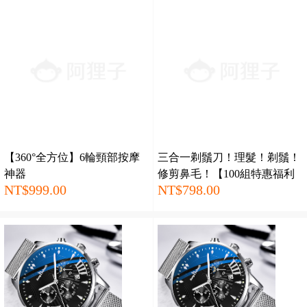
【360°全方位】6輪頸部按摩
三合一剃鬚刀！理髮！剃鬚！
神器
修剪鼻毛！【100組特惠福利
NT$999.00
NT$798.00
賣完下架】