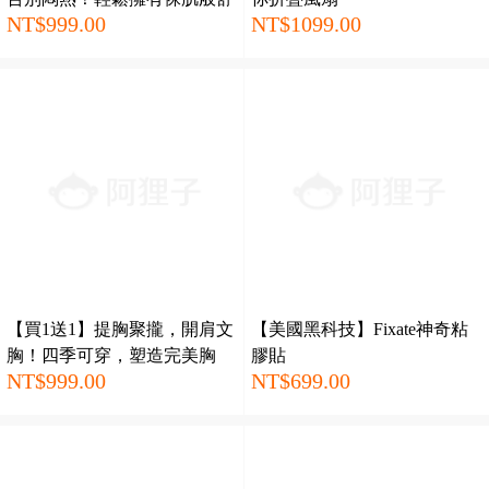
NT$999.00
NT$1099.00
適新體驗！70KG以下的絕美
內褲！
【買1送1】提胸聚攏，開肩文
【美國黑科技】Fixate神奇粘
胸！四季可穿，塑造完美胸
膠貼
NT$999.00
NT$699.00
型，5年穿不爛，性感迷人！