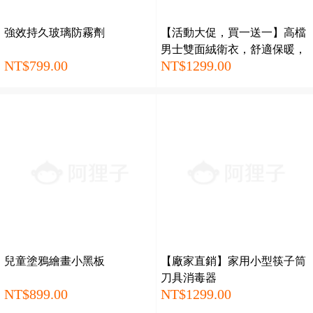
強效持久玻璃防霧劑
【活動大促，買一送一】高檔
男士雙面絨衛衣，舒適保暖，
NT$799.00
NT$1299.00
時尚有型
兒童塗鴉繪畫小黑板
【廠家直銷】家用小型筷子筒
刀具消毒器
NT$899.00
NT$1299.00