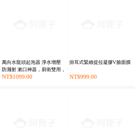
萬向水龍頭起泡器 淨水增壓
掛耳式緊緻提拉凝膠V臉面膜
防濺射 漱口神器，廚衛雙用，
NT$1099.00
NT$999.00
买一送一