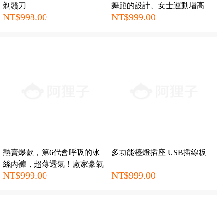
剃鬚刀
舞蹈的設計、女士運動增高
NT$998.00
NT$999.00
鞋、透氣、舒服、加棉、安
全、好看、百搭
熱賣爆款，第6代會呼吸的冰
多功能檯燈插座 USB插線板
絲內褲，超薄透氣！廠家豪氣
NT$999.00
NT$999.00
再降價，6條僅需999！