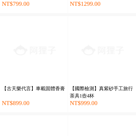
NT$799.00
NT$1299.00
探險模式！
【古天樂代言】車載固體香膏
【國際檢測】真紫砂手工旅行
茶具1壺4杯
NT$899.00
NT$999.00