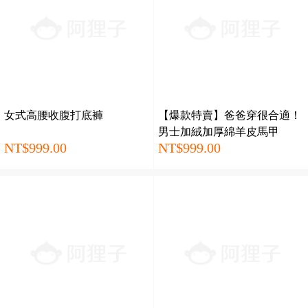
女式高腰收腹打底褲
【爆款特賣】爸爸穿很合適！
男士加絨加厚綿羊皮馬甲
NT$999.00
NT$999.00