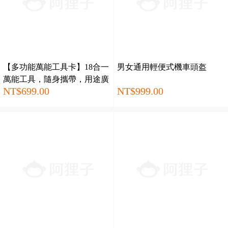
【多功能萬能工具卡】18合一
男女通用輕便式機車頭盔
萬能工具，隨身攜帶，用途廣
NT$699.00
NT$999.00
泛