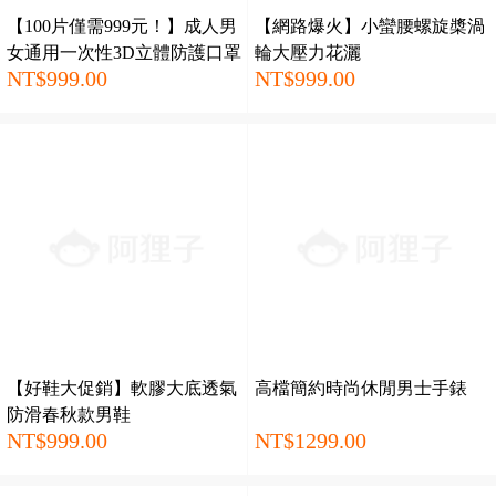
【100片僅需999元！】成人男
【網路爆火】小蠻腰螺旋槳渦
女通用一次性3D立體防護口罩
輪大壓力花灑
NT$999.00
NT$999.00
【好鞋大促銷】軟膠大底透氣
高檔簡約時尚休閒男士手錶
防滑春秋款男鞋
NT$999.00
NT$1299.00