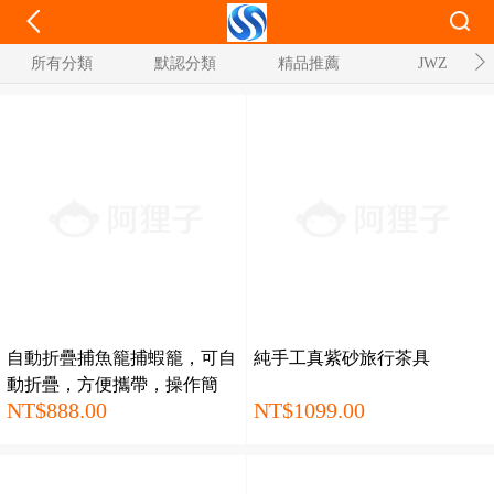
所有分類
默認分類
精品推薦
JWZ
自動折疊捕魚籠捕蝦籠，可自
純手工真紫砂旅行茶具
動折疊，方便攜帶，操作簡
NT$888.00
NT$1099.00
單，一放一提，輕輕鬆鬆收穫
各類魚和蝦，漁友最愛捕魚神
器