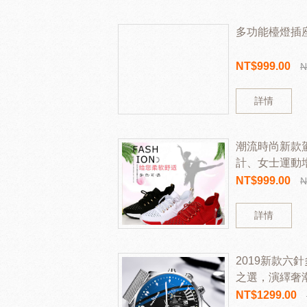
多功能檯燈插座
NT$999.00
N
詳情
潮流時尚新款
計、女士運動
棉、安全、好
NT$999.00
N
詳情
2019新款六
之選，演繹奢
NT$1299.00