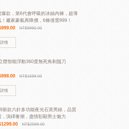
賣爆款，第6代會呼吸的冰絲內褲，超薄
氣！廠家豪氣再降價，6條僅需999！
$999.00
NT$9990.00
詳情
D立體智能浮動360度無死角剃鬚刀
$998.00
NT$1699.00
詳情
019新款六針多功能夜光石英男錶，品質
選，演繹奢潮，盡情彰顯男士魅力
$1299.00
NT$2599.00