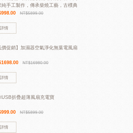
家純手工製作，傳承柴燒工藝，古樸典
，抑菌保鮮，防潮防黴，透氣醒茶，品
$998.00
NT$5899.00
必備！
詳情
低價促銷】加濕器空氣淨化無葉電風扇
$1698.00
NT$16980.00
詳情
你USB折疊超薄風扇充電寶
$999.00
NT$5899.00
詳情