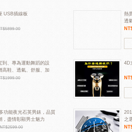
 USB插線板
熱
透
NT
T$5899.00
駕到、專為運動舞蹈的設
4
增高鞋、透氣、舒服、加
看、百搭
NT
T$1999.00
針多功能夜光石英男錶，品質
2
潮，盡情彰顯男士魅力
之
NT
NT$2599.00