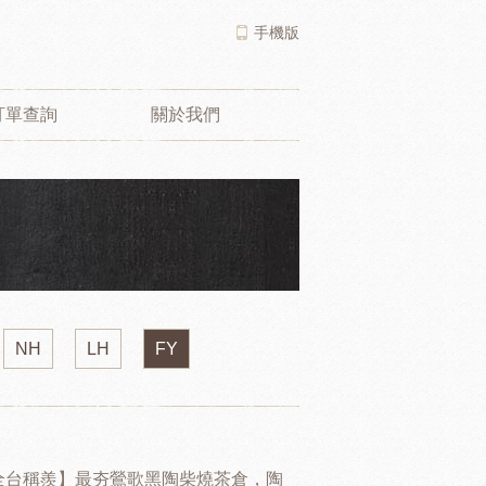
手機版
訂單查詢
關於我們
NH
LH
FY
全台稱羨】最夯鶯歌黑陶柴燒茶倉，陶