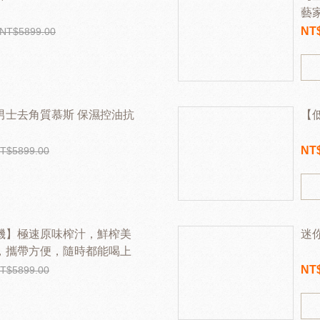
藝
雅
NT
NT$5899.00
茗
男士去角質慕斯 保濕控油抗
【
NT
T$5899.00
機】極速原味榨汁，鮮榨美
迷
，攜帶方便，隨時都能喝上
NT
T$5899.00