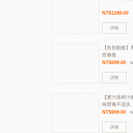
NT$1288.00
詳情
【告別粗糙】
痘修復
NT$699.00
N
詳情
【實力派榨汁
味營養不流失
新鮮果汁
NT$999.00
N
詳情