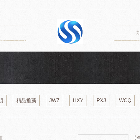
類
類
精品推薦
JWZ
HXY
PXJ
WCQ
褲
【